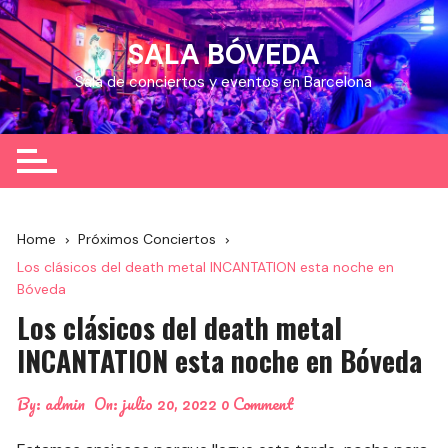
Skip
to
SALA BÓVEDA
content
Sala de conciertos y eventos en Barcelona
Home
Próximos Conciertos
Los clásicos del death metal INCANTATION esta noche en
Bóveda
Los clásicos del death metal
INCANTATION esta noche en Bóveda
By:
admin
On:
julio 20, 2022
0 Comment