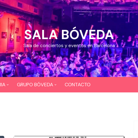
SALA BÓVEDA
Sala de conciertos y eventos en Barcelona
IA
GRUPO BÓVEDA
CONTACTO
OS
CEFERINO
EOS
DIXI 724
BAR COYOTE