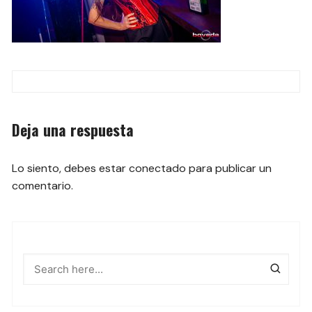
Navegación
de
Deja una respuesta
las
entradas
Lo siento, debes estar
conectado
para publicar un
comentario.