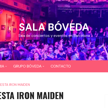
SALA BÓVEDA
Sala de conciertos y eventos en Barcelona
IA
GRUPO BÓVEDA
CONTACTO
OS
CEFERINO
FIESTA IRON MAIDEN
EOS
DIXI 724
IESTA IRON MAIDEN
BAR COYOTE