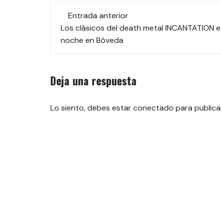
Navegación
Entrada anterior
de
Los clásicos del death metal INCANTATION e
noche en Bóveda
las
entradas
Deja una respuesta
Lo siento, debes estar
conectado
para publica