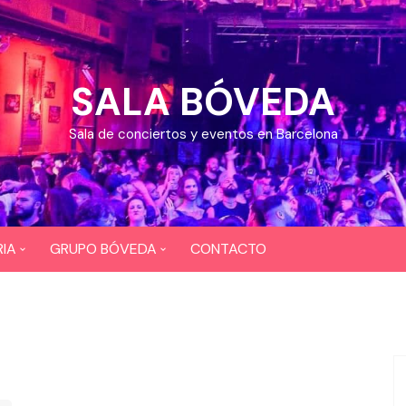
SALA BÓVEDA
Sala de conciertos y eventos en Barcelona
IA
GRUPO BÓVEDA
CONTACTO
OS
CEFERINO
EOS
DIXI 724
BAR COYOTE