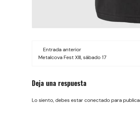
Navegación
Entrada anterior
de
Metalcova Fest XIII, sábado 17
las
Deja una respuesta
entradas
Lo siento, debes estar
conectado
para publica