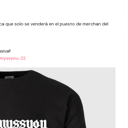
EL TROPE
ca que solo se venderá en el puesto de merchan del
siva!!
emmyssyou-22