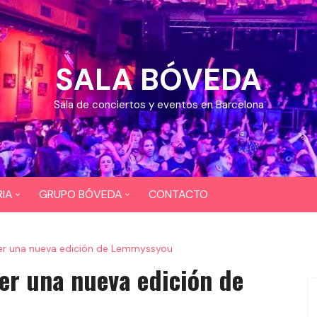
SALA BÓVEDA
Sala de conciertos y eventos en Barcelona
IA
GRUPO BÓVEDA
CONTACTO
OS
CEFERINO
er una nueva edición de Lemmyssyou
EOS
DIXI 724
er una nueva edición de
BAR COYOTE