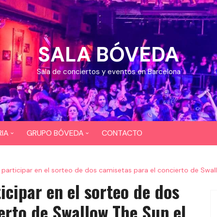
SALA BÓVEDA
Sala de conciertos y eventos en Barcelona
IA
GRUPO BÓVEDA
CONTACTO
OS
CEFERINO
 participar en el sorteo de dos camisetas para el concierto de Swa
EOS
DIXI 724
icipar en el sorteo de dos
BAR COYOTE
erto de Swallow The Sun el