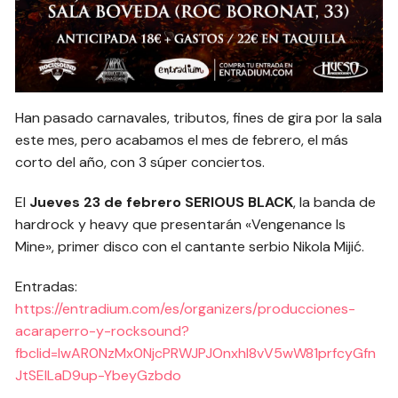
Han pasado carnavales, tributos, fines de gira por la sala
este mes, pero acabamos el mes de febrero, el más
corto del año, con 3 súper conciertos.
El
Jueves 23 de febrero
SERIOUS BLACK
, la banda de
hardrock y heavy que presentarán «Vengenance Is
Mine», primer disco con el cantante serbio Nikola Mijić.
Entradas:
https://entradium.com/es/organizers/producciones-
acaraperro-y-rocksound?
fbclid=IwAR0NzMx0NjcPRWJPJOnxhI8vV5wW81prfcyGfn
JtSEILaD9up-YbeyGzbdo