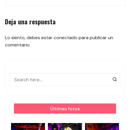
las
entradas
Deja una respuesta
Lo siento, debes estar
conectado
para publicar un
comentario.
Últimas fotos