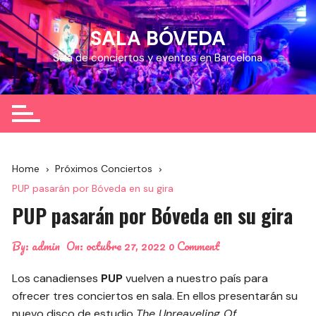
Skip
to
SALA BÓVEDA
content
Sala de conciertos y eventos en Barcelona
Home
Próximos Conciertos
PUP pasarán por Bóveda en su gira
PUP pasarán por Bóveda en su gira
By:
admin
On:
octubre 27, 2022
0 Comment
Los canadienses
PUP
vuelven a nuestro país para
ofrecer tres conciertos en sala. En ellos presentarán su
nuevo disco de estudio
The Unreaveling Of