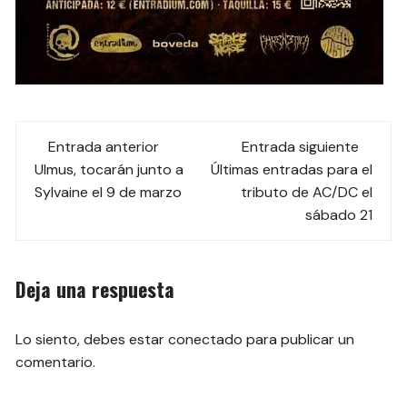
Navegación
Entrada anterior
Entrada siguiente
de
Ulmus, tocarán junto a
Últimas entradas para el
Sylvaine el 9 de marzo
tributo de AC/DC el
las
sábado 21
entradas
Deja una respuesta
Lo siento, debes estar
conectado
para publicar un
comentario.