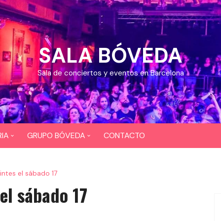
SALA BÓVEDA
Sala de conciertos y eventos en Barcelona
IA
GRUPO BÓVEDA
CONTACTO
OS
CEFERINO
ntes el sábado 17
EOS
DIXI 724
el sábado 17
BAR COYOTE