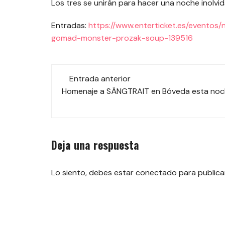
Los tres se unirán para hacer una noche inolvi
Entradas:
https://www.enterticket.es/eventos
gomad-monster-prozak-soup-139516
Navegación
Entrada anterior
de
Homenaje a SÄNGTRAIT en Bóveda esta no
las
entradas
Deja una respuesta
Lo siento, debes estar
conectado
para publica