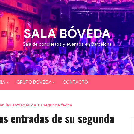
SALA BÓVEDA
Sala de conciertos y eventos en Barcelona
IA
GRUPO BÓVEDA
CONTACTO
OS
CEFERINO
an las entradas de su segunda fecha
EOS
DIXI 724
as entradas de su segunda
BAR COYOTE