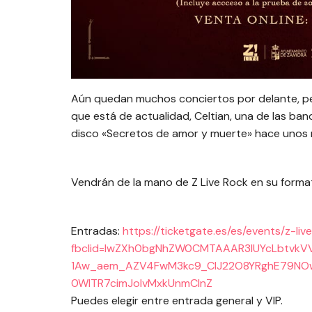
Aún quedan muchos conciertos por delante, pe
que está de actualidad, Celtian, una de las ban
disco «Secretos de amor y muerte» hace unos m
Vendrán de la mano de Z Live Rock en su forma
Entradas:
https://ticketgate.es/es/events/z-li
fbclid=IwZXh0bgNhZW0CMTAAAR3lUYcLbtvk
1Aw_aem_AZV4FwM3kc9_CIJ22O8YRghE79N
0WlTR7cimJolvMxkUnmCInZ
Puedes elegir entre entrada general y VIP.