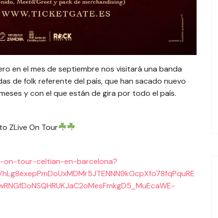
ro en el mes de septiembre nos visitará una banda
das de folk referente del país, que han sacado nuevo
eses y con el que están de gira por todo el país.
to ZLive On Tour
ve-on-tour-celtian-en-barcelona?
VVhLg8exepPmDoUxMDMr5JTENNN9kOcpXfo78fqPquRE
OwRNGfDoNSQHRUKJaC2oMesFmkgD5_MuEcaWE-