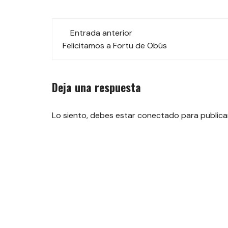
Navegación
Entrada anterior
de
Felicitamos a Fortu de Obús
las
Deja una respuesta
entradas
Lo siento, debes estar
conectado
para publica