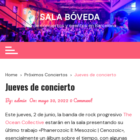
Skip
to
SALA BÓVEDA
content
Sala de conciertos y eventos en Barcelona
Home
Próximos Conciertos
Jueves de concierto
Jueves de concierto
By:
admin
On:
mayo 30, 2022
0 Comment
Este jueves, 2 de junio, la banda de rock progresivo
The
Ocean Collective
estarán en la sala presentando su
último trabajo «Phanerozoic II: Mesozoic | Cenozoic»,
esencialmente un álbum sobre el tiempo, con algunas