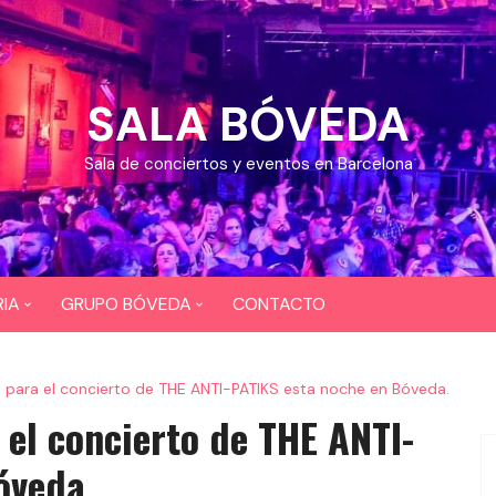
SALA BÓVEDA
Sala de conciertos y eventos en Barcelona
IA
GRUPO BÓVEDA
CONTACTO
OS
CEFERINO
 para el concierto de THE ANTI-PATIKS esta noche en Bóveda.
EOS
DIXI 724
el concierto de THE ANTI-
BAR COYOTE
óveda.