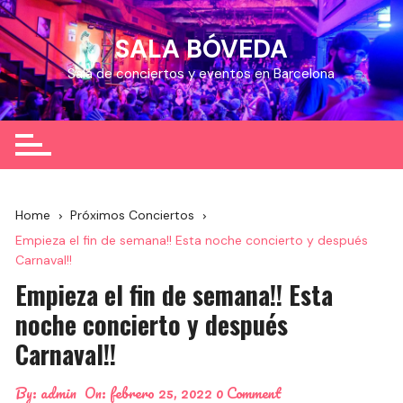
Skip
to
SALA BÓVEDA
content
Sala de conciertos y eventos en Barcelona
Home
Próximos Conciertos
Empieza el fin de semana!! Esta noche concierto y después
Carnaval!!
Empieza el fin de semana!! Esta
noche concierto y después
Carnaval!!
By:
admin
On:
febrero 25, 2022
0 Comment