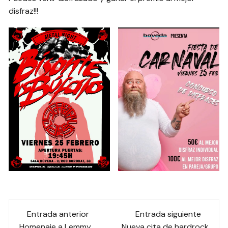
disfraz!!!
Navegación
Entrada anterior
Entrada siguiente
Homenaje a Lemmy
Nueva cita de hardrock