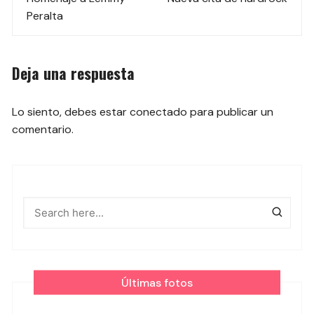
de
Peralta
las
entradas
Deja una respuesta
Lo siento, debes estar
conectado
para publicar un
comentario.
Últimas fotos