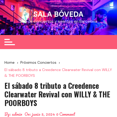
Skip
to
SALA BÓVEDA
content
Sala de conciertos y eventos en Barcelona
Home
Próximos Conciertos
El sábado 8 tributo a Creedence Clearwater Revival con WILLY
& THE POORBOYS
El sábado 8 tributo a Creedence
Clearwater Revival con WILLY & THE
POORBOYS
By:
admin
On:
junio 5, 2024
0 Comment