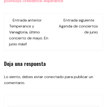
poorboys-creedence-experience
Navegación
Entrada anterior
Entrada siguiente
de
Temperance y
Agenda de conciertos
Vanagloria, último
de junio
las
concierto de mayo. En
junio más!!
entradas
Deja una respuesta
Lo siento, debes estar
conectado
para publicar un
comentario.