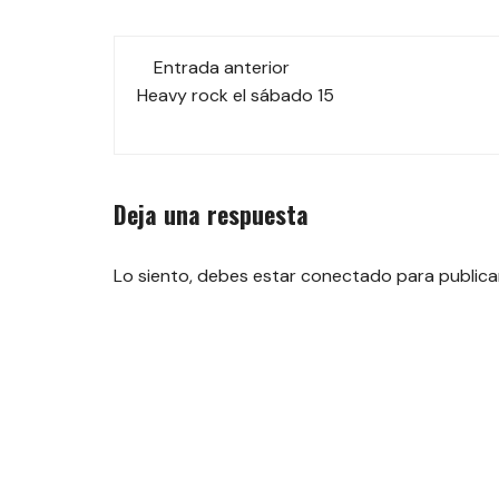
Navegación
Entrada anterior
de
Heavy rock el sábado 15
las
entradas
Deja una respuesta
Lo siento, debes estar
conectado
para publica