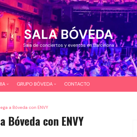
SALA BÓVEDA
Sala de conciertos y eventos en Barcelona
IA
GRUPO BÓVEDA
CONTACTO
OS
CEFERINO
llega a Bóveda con ENVY
EOS
DIXI 724
a a Bóveda con ENVY
BAR COYOTE