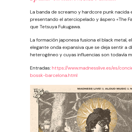
La banda de screamo y hardcore punk nacida en 
presentando el aterciopelado y áspero «The Fal
que Tetsuya Fukugawa.
La formación japonesa fusiona el black metal, 
elegante onda expansiva que se deja sentir a d
heterogéneo y cuyas influencias son todavía m
Entradas:
https://www.madnesslive.es/es/con
bossk-barcelona.html