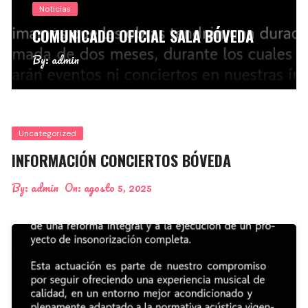
s
EN MA
NICADO OFICIAL SALA BÓVEDA
MOVI
min
By:
adm
Uncategorized
INFORMACIÓN CONCIERTOS BÓVEDA
By:
admin
On:
agosto 5, 2025