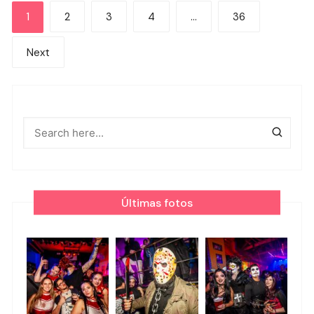
Navegación
1
2
3
4
…
36
de
Next
entradas
Últimas fotos